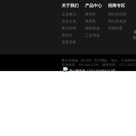
关于我们
产品中心
招商专区
走进鲁尔
乘用车
我们的优势
企业文化
商用车
我们的支持
鲁尔历程
辅助用油
招商加盟
宣传片
工业用油
0
资质荣誉
鲁尔润滑油（RUHR）官方网站 地址：天津西青
咨询热线：400-666-3206 服务热线：022-2383377
津公网安备 12011102001152号