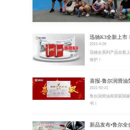
迅驰K3全新上市
2021-4-28
迅驰全系列产品全新
保护！
喜报-鲁尔润滑油
2021-02-21
鲁尔润滑油再荣获国
书！
新品发布•鲁尔全合