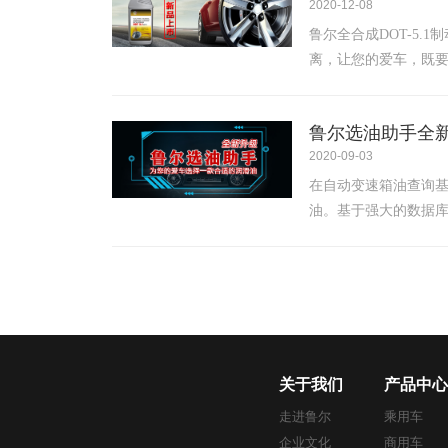
2020-12-08
鲁尔全合成DOT-5.
离，让您的爱车，既
鲁尔选油助手全
2020-09-03
在自动变速箱油查询
油。基于强大的数据
查询结果更详尽，辅
油好帮手！
关于我们
产品中心
走进鲁尔
乘用车
企业文化
商用车