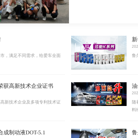
！
新
202
上市，满足不同需求，给爱车全面
鲁
荣获高新技术企业证书
油
202
家高新技术企业及多项专利技术证
随
料
油
成制动液DOT-5.1
鲁