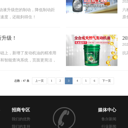
202
1制动液升级您的制动，降低制动距
六
要速度，还能刹得住！
原
新升级！
2
202
基础上，新增了发动机油的精准用
抗
库和智能查询系统，页面更简洁，
助性更强，真正成为您的选油、用
总数：47 条
上一页
1
2
3
4
5
6
下一页
招商专区
媒体中心
我们的优势
鲁尔新闻
我们的支持
行业新闻