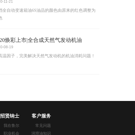
0-11-21
档全自动变速箱油6S油品的颜色由原来的红色调整为
色
020焕彩上市|全合成天然气发动机油
0-08-19
高温因子，完美解决天然气发动机的机油消耗问题！
招贤纳士
客户服务
我在鲁尔
常见问题
职业机会
润滑油知识