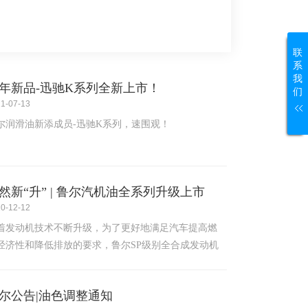
联
系
我
年新品-迅驰K系列全新上市！
们
1-07-13
尔润滑油新添成员-迅驰K系列，速围观！
然新“升” | 鲁尔汽机油全系列升级上市
0-12-12
着发动机技术不断升级，为了更好地满足汽车提高燃
经济性和降低排放的要求，鲁尔SP级别全合成发动机
升级上市！
尔公告|油色调整通知